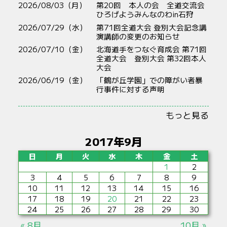
2026/08/03（月）
第20回 本人の会 全道交流会
ひろげようみんなのわin石狩
2026/07/29（水）
第71回全道大会 登別大会記念講
演講師の変更のお知らせ
2026/07/10（金）
北海道手をつなぐ育成会 第71回
全道大会 登別大会 第32回本人
大会
2026/06/19（金）
「鶴が丘学園」での障がい者暴
行事件に対する声明
もっと見る
2017年9月
日
月
火
水
木
金
土
1
2
3
4
5
6
7
8
9
10
11
12
13
14
15
16
17
18
19
20
21
22
23
24
25
26
27
28
29
30
« 8月
10月 »