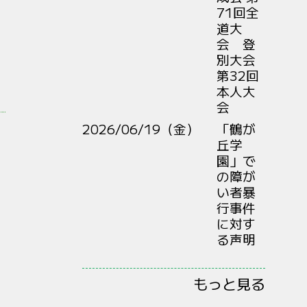
71回全
道大
会 登
別大会
第32回
本人大
会
2026/06/19（金）
「鶴が
丘学
園」で
の障が
い者暴
行事件
に対す
る声明
もっと見る