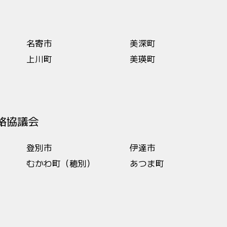
名寄市
美深町
上川町
美瑛町
絡協議会
登別市
伊達市
むかわ町（穂別）
あつま町