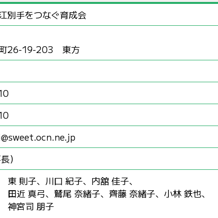
江別手をつなぐ育成会
26-19-203 東方
10
10
i@sweet.ocn.ne.jp
事長）
東 則子、川口 紀子、内舘 佳子、
田近 真弓、鷲尾 奈緒子、齊藤 奈緒子、小林 鉄也、
神宮司 朋子