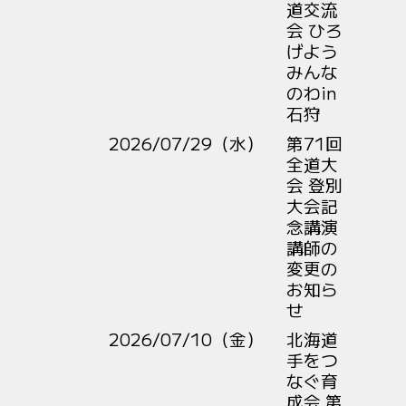
道交流
会 ひろ
げよう
みんな
のわin
石狩
2026/07/29（水）
第71回
全道大
会 登別
大会記
念講演
講師の
変更の
お知ら
せ
2026/07/10（金）
北海道
手をつ
なぐ育
成会 第