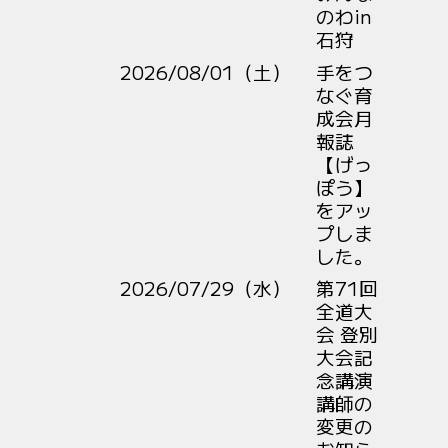
のわin
石狩
2026/08/01（土）
手をつ
なぐ育
成会月
報誌
【げっ
ぽう】
をアッ
プしま
した。
2026/07/29（水）
第71回
全道大
会 登別
大会記
念講演
講師の
変更の