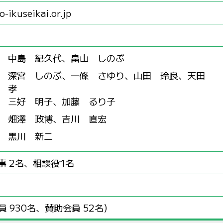
-ikuseikai.or.jp
中島 紀久代、畠山 しのぶ
深宮 しのぶ、一條 さゆり、山田 玲良、天田
孝
三好 明子、加藤 るり子
畑澤 政博、吉川 直宏
黒川 新二
事 2名、相談役1名
員 930名、賛助会員 52名）