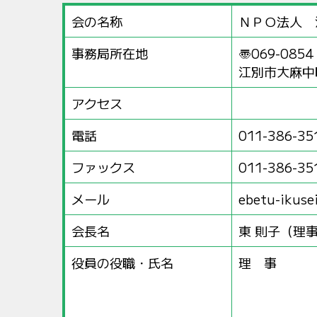
会の名称
ＮＰＯ法人 
事務局所在地
〠069-0854
江別市大麻中町
アクセス
電話
011-386-35
ファックス
011-386-35
メール
ebetu-ikuse
会長名
東 則子（理
役員の役職・氏名
理 事