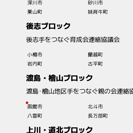
深川市
砂川市
栗山町
妹背牛町
後志ブロック
後志手をつなぐ育成会連絡協議会
小樽市
蘭越町
岩内町
古平町
渡島・檜山ブロック
渡島･檜山地区手をつなぐ親の会連絡
函館市
北斗市
八雲町
長万部町
上川・道北ブロック