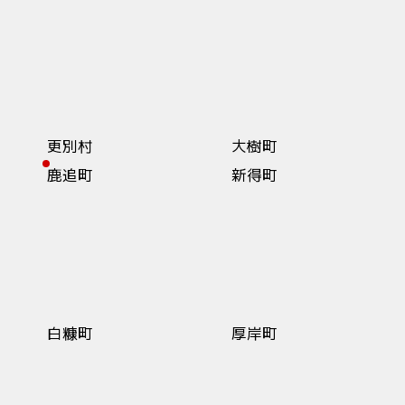
更別村
大樹町
鹿追町
新得町
白糠町
厚岸町