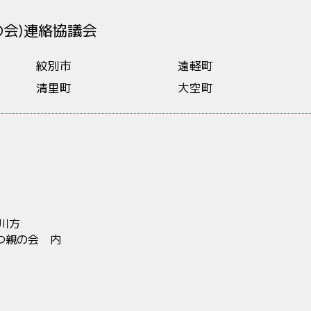
会)連絡協議会
紋別市
遠軽町
清里町
大空町
川方
つ親の会 内