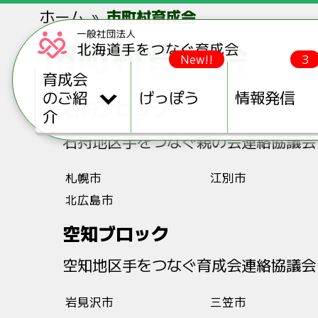
ホーム
市町村育成会
市町村育成会
New!!
3
育成会
のご紹
げっぽう
情報発信
石狩ブロック
介
石狩地区手をつなぐ親の会連絡協議会
札幌市
江別市
北広島市
空知ブロック
空知地区手をつなぐ育成会連絡協議会
岩見沢市
三笠市