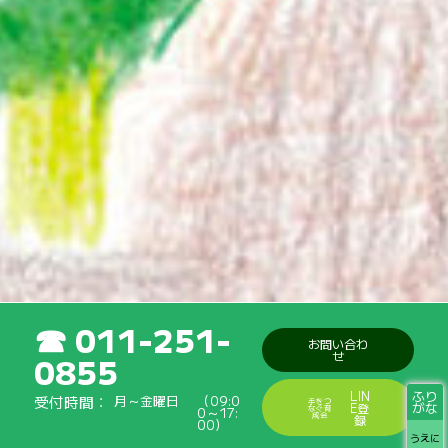
011-251-
お問い合わ
せ
0855
ふり
LIN
受付時間
月～金曜日
（09:0
手をつ
がな
E登
なぐ育
0～17:
成会
録
00）
うえに