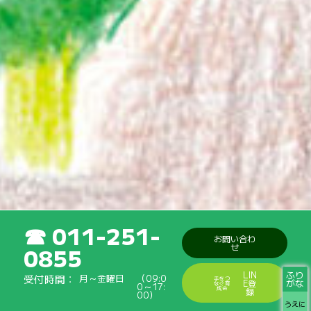
011-251-
お問い合わ
せ
0855
ふり
LIN
受付時間
月～金曜日
（09:0
手をつ
がな
E登
なぐ育
0～17:
成会
録
00）
うえに