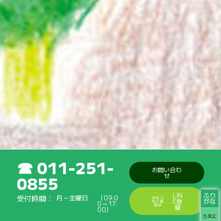
011-251-
お問い合わ
せ
0855
ふり
LIN
受付時間
月～金曜日
（09:0
手をつ
がな
E登
なぐ育
0～17:
成会
録
00）
うえに