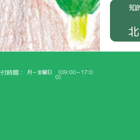
知
北
受付時間
月～金曜日
（09:00～17:0
0）
早
くご
紹介
！
会員
の
皆
さまへ
最新
のお
知
ら