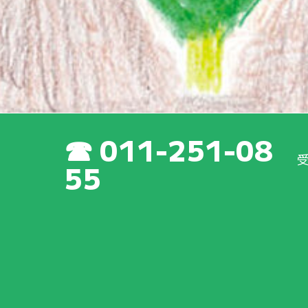
011-251-08
55
新着情報
育成会
の
最新
の
活動
や
取
り
組
みについて、いち