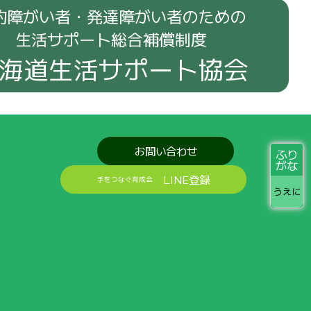
的障がい者・発達障がい者のための
生活サポート総合補償制度
海道生活サポート協会
お問い合わせ
ふり
がな
LINE登録
手をつなぐ育成会
うえに
せをお
届
けします
みんなの
笑顔
と
活動
の
記