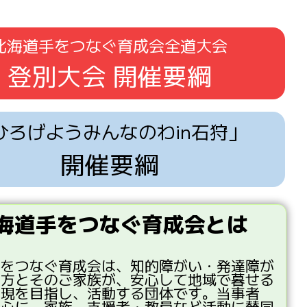
北海道手をつなぐ育成会全道大会
登別大会 開催要綱
ひろげようみんなのわin石狩」
開催要綱
海道手をつなぐ育成会とは
手
をつなぐ
育成会
は、
知的
障
がい・
発達
障
が
る
方
とそのご
家族
が、
安心
して
地域
で
暮
せる
実現
を
目指
し、
活動
する
団体
です。
当事者
中心
に、
家族
、
支援者
・
教員
など
活動
に
賛同