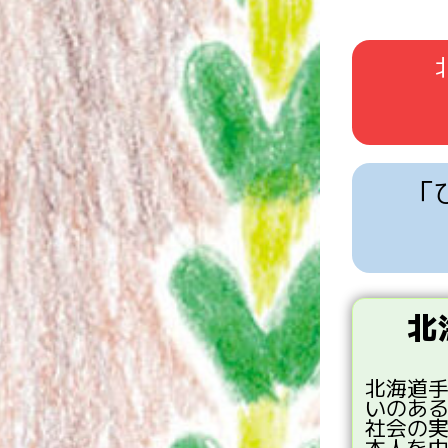
「
北
北海道
いのあ
社会
の
本人
を