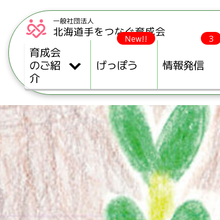
New!!
3
育成会
のご紹
げっぽう
情報発信
介