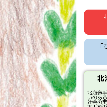
「
北
北海道
いのあ
社会
の
本人
を