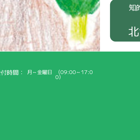
知
北
受付時間
月～金曜日
（09:00～17:0
0）
くご
紹介
！
会員
の
皆
さまへ
最新
のお
知
らせ