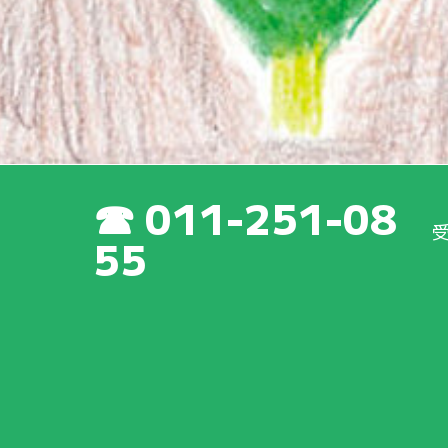
011-251-08
55
新着情報
成会
の
最新
の
活動
や
取
り
組
みについて、いち
早