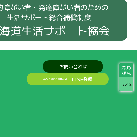
的障がい者・発達障がい者のための
生活サポート総合補償制度
海道生活サポート協会
お問い合わせ
ふり
がな
LINE登録
手をつなぐ育成会
うえに
をお
届
けします
みんなの
笑顔
と
活動
の
記録