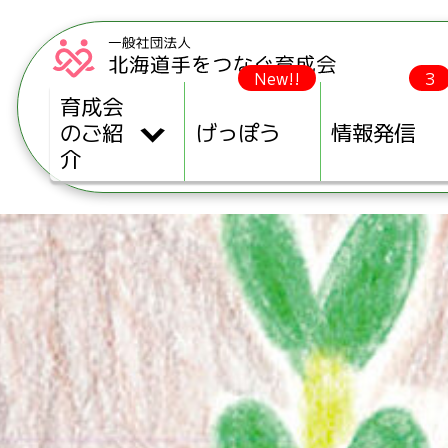
New!!
3
育成会
のご紹
げっぽう
情報発信
介