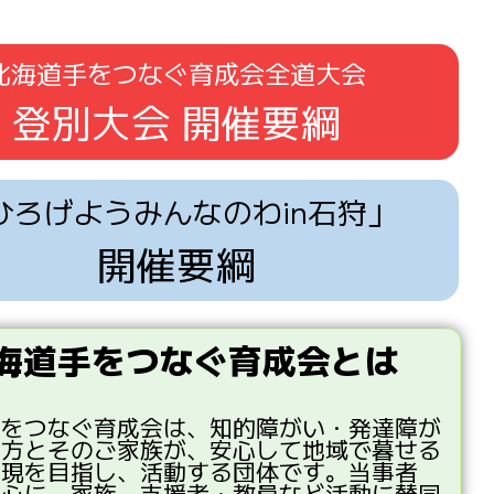
北海道手をつなぐ育成会全道大会
登別大会 開催要綱
ひろげようみんなのわin石狩」
開催要綱
海道手をつなぐ育成会とは
手
をつなぐ
育成会
は、
知的
障
がい・
発達
障
が
る
方
とそのご
家族
が、
安心
して
地域
で
暮
せる
実現
を
目指
し、
活動
する
団体
です。
当事者
中心
に、
家族
、
支援者
・
教員
など
活動
に
賛同