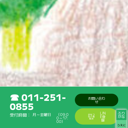
011-251-
お問い合わ
せ
0855
ふり
LIN
受付時間
月～金曜日
（09:0
手をつ
がな
E登
なぐ育
0～17:
成会
録
00）
うえに