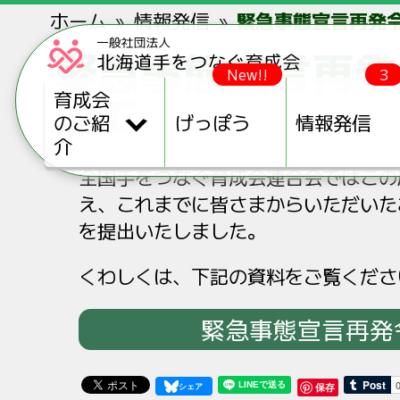
ホーム
情報発信
緊急事態宣言再発
緊急事態宣言再発
New!!
3
いて
育成会
のご紹
げっぽう
情報発信
介
全国手をつなぐ育成会連合会ではこの
え、これまでに皆さまからいただいた
を提出いたしました。
くわしくは、下記の資料をご覧くださ
緊急事態宣言再発
保存