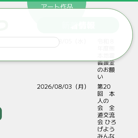
アート作品
つ
新着情報
2026/08/05（水）
令和８
年度熊
本地震
義援金
のお願
い
2026/08/03（月）
第20
回 本
人の
会 全
道交流
会 ひろ
げよう
みんな