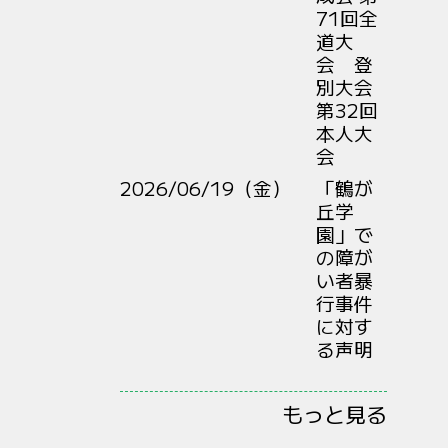
71回全
道大
会 登
別大会
第32回
本人大
会
2026/06/19（金）
「鶴が
丘学
園」で
の障が
い者暴
行事件
に対す
る声明
もっと見る