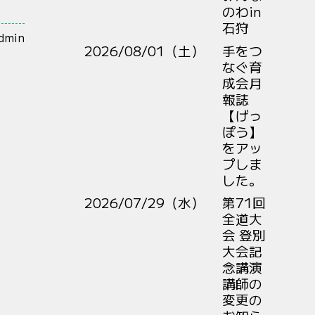
のわin
石狩
admin
2026/08/01（土）
手をつ
なぐ育
成会月
報誌
【げっ
ぽう】
をアッ
プしま
した。
2026/07/29（水）
第71回
全道大
会 登別
大会記
念講演
講師の
変更の