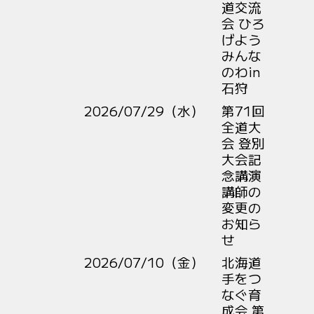
道交流
会 ひろ
げよう
みんな
のわin
石狩
2026/07/29（水）
第71回
全道大
会 登別
大会記
念講演
講師の
変更の
お知ら
せ
2026/07/10（金）
北海道
手をつ
なぐ育
成会 第