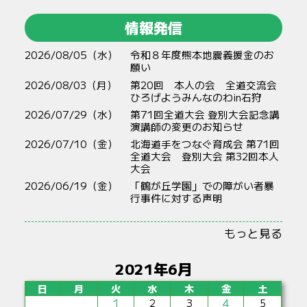
情報発信
2026/08/05（水）
令和８年度熊本地震義援金のお
願い
2026/08/03（月）
第20回 本人の会 全道交流会
ひろげようみんなのわin石狩
2026/07/29（水）
第71回全道大会 登別大会記念講
演講師の変更のお知らせ
2026/07/10（金）
北海道手をつなぐ育成会 第71回
全道大会 登別大会 第32回本人
大会
2026/06/19（金）
「鶴が丘学園」での障がい者暴
行事件に対する声明
もっと見る
2021年6月
日
月
火
水
木
金
土
1
2
3
4
5