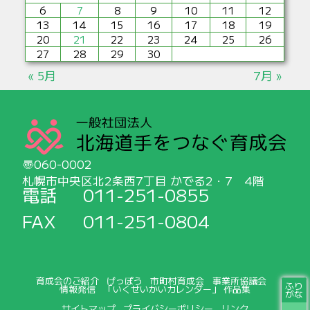
6
7
8
9
10
11
12
13
14
15
16
17
18
19
20
21
22
23
24
25
26
27
28
29
30
« 5月
7月 »
060-0002
札幌市中央区北2条西7丁目 かでる2・7 4階
電話
011-251-0855
FAX
011-251-0804
育成会のご紹介
げっぽう
市町村育成会
事業所協議会
ふり
情報発信
「いくせいかいカレンダー」 作品集
がな
サイトマップ
プライバシーポリシー
リンク