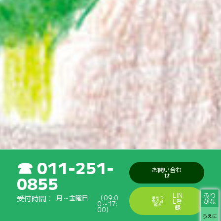
011-251-
お問い合わ
せ
0855
ふり
LIN
受付時間
月～金曜日
（09:0
手をつ
がな
E登
なぐ育
0～17:
成会
録
00）
うえに