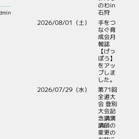
のわin
石狩
admin
2026/08/01（土）
手をつ
なぐ育
成会月
報誌
【げっ
ぽう】
をアッ
プしま
した。
2026/07/29（水）
第71回
全道大
会 登別
大会記
念講演
講師の
変更の