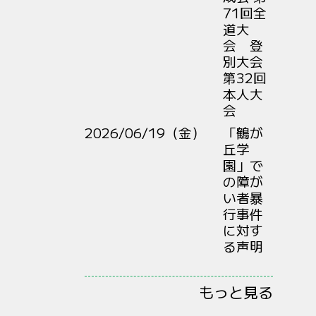
71回全
道大
会 登
別大会
第32回
本人大
会
2026/06/19（金）
「鶴が
丘学
園」で
の障が
い者暴
行事件
に対す
る声明
もっと見る