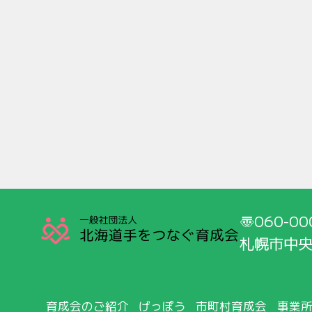
060-00
札幌市中央
育成会のご紹介
げっぽう
市町村育成会
事業