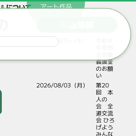
アート作品
』について
の
新着情報
2026/08/05（水）
令和８
年度熊
本地震
義援金
のお願
い
2026/08/03（月）
第20
回 本
人の
会 全
道交流
会 ひろ
げよう
みんな