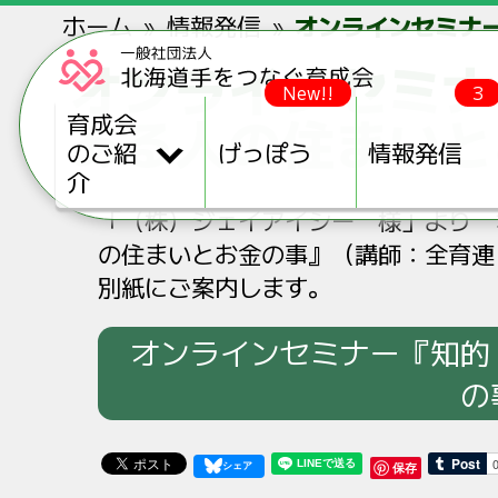
ホーム
情報発信
オンラインセミナ
オンラインセミナ
New!!
3
ある人の住まいと
育成会
のご紹
げっぽう
情報発信
介
「（株）ジェイアイシー 様」より 
の住まいとお金の事』（講師：全育連
別紙にご案内します。
オンラインセミナー『知的
の
保存