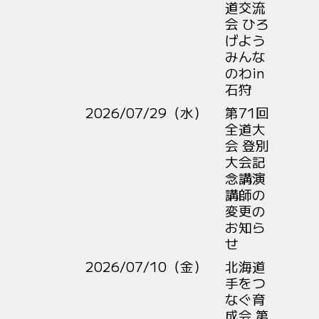
道交流
会 ひろ
げよう
みんな
のわin
石狩
2026/07/29（水）
第71回
全道大
会 登別
大会記
念講演
講師の
変更の
お知ら
せ
2026/07/10（金）
北海道
手をつ
なぐ育
成会 第