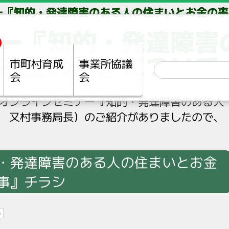
ー『知的・発達障害のある人の住まいとお金の事
ー『知的・発達障害
お金の事』について
市町村育成
事業所協議
会
会
オンラインセミナー『知的・発達障害のある人
 又村事務局長）のご紹介がありましたので、
・発達障害のある人の住まいとお金
事』チラシ