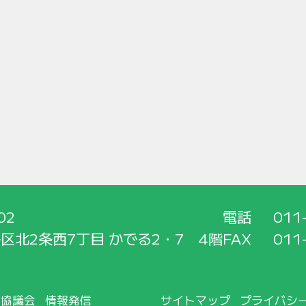
02
電話
011
区北2条西7丁目 かでる2・7 4階
FAX
011
所協議会
情報発信
サイトマップ
プライバシ