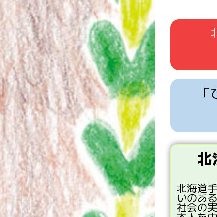
「
北
北海道
いのあ
社会
の
本人
を