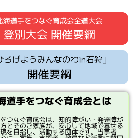
北海道手をつなぐ育成会全道大会
登別大会 開催要綱
ひろげようみんなのわin石狩」
開催要綱
海道手をつなぐ育成会とは
手
をつなぐ
育成会
は、
知的
障
がい・
発達
障
が
る
方
とそのご
家族
が、
安心
して
地域
で
暮
せる
実現
を
目指
し、
活動
する
団体
です。
当事者
中心
に、
家族
、
支援者
・
教員
など
活動
に
賛同