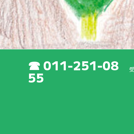
011-251-08
55
新着情報
成会
の
最新
の
活動
や
取
り
組
みについて、いち
早