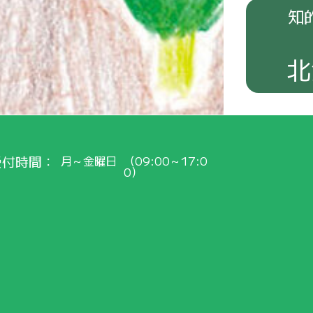
知
北
受付時間
月～金曜日
（09:00～17:0
0）
くご
紹介
！
会員
の
皆
さまへ
最新
のお
知
らせ