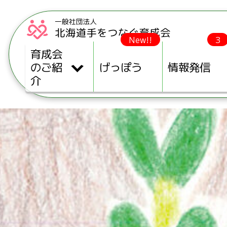
New!!
3
育成会
のご紹
げっぽう
情報発信
介