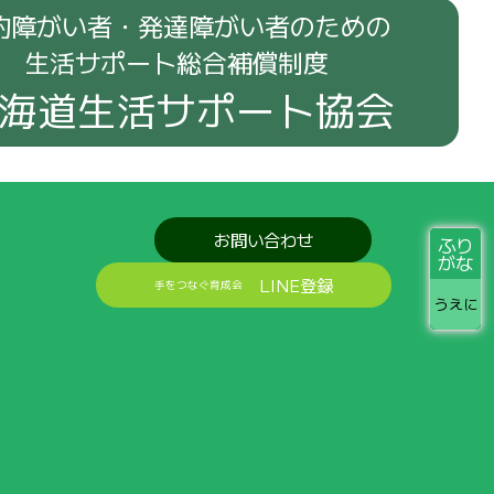
的障がい者・発達障がい者のための
生活サポート総合補償制度
海道生活サポート協会
お問い合わせ
ふり
がな
LINE登録
手をつなぐ育成会
うえに
をお
届
けします
みんなの
笑顔
と
活動
の
記録