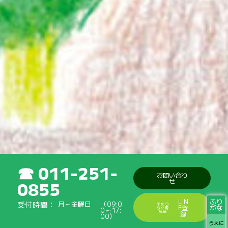
011-251-
お問い合わ
せ
0855
ふり
LIN
受付時間
月～金曜日
（09:0
手をつ
がな
E登
なぐ育
0～17:
成会
録
00）
うえに