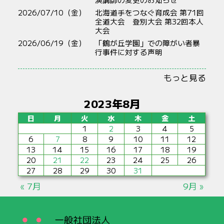
2026/07/10（金）
北海道手をつなぐ育成会 第71回
全道大会 登別大会 第32回本人
大会
2026/06/19（金）
「鶴が丘学園」での障がい者暴
行事件に対する声明
もっと見る
2023年8月
日
月
火
水
木
金
土
1
2
3
4
5
6
7
8
9
10
11
12
13
14
15
16
17
18
19
20
21
22
23
24
25
26
27
28
29
30
31
« 7月
9月 »