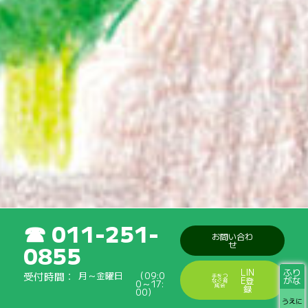
011-251-
お問い合わ
せ
0855
ふり
LIN
受付時間
月～金曜日
（09:0
手をつ
がな
E登
なぐ育
0～17:
成会
録
00）
うえに