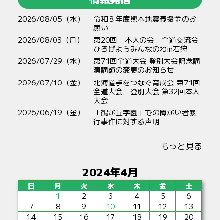
2026/08/05（水）
令和８年度熊本地震義援金のお
願い
2026/08/03（月）
第20回 本人の会 全道交流会
ひろげようみんなのわin石狩
2026/07/29（水）
第71回全道大会 登別大会記念講
演講師の変更のお知らせ
2026/07/10（金）
北海道手をつなぐ育成会 第71回
全道大会 登別大会 第32回本人
大会
2026/06/19（金）
「鶴が丘学園」での障がい者暴
行事件に対する声明
もっと見る
2024年4月
日
月
火
水
木
金
土
1
2
3
4
5
6
7
8
9
10
11
12
13
14
15
16
17
18
19
20