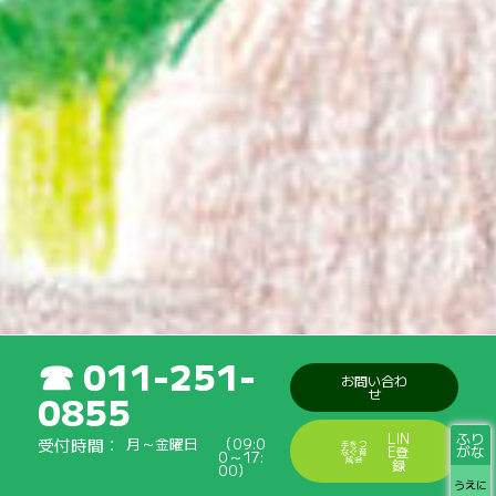
011-251-
お問い合わ
せ
0855
ふり
LIN
受付時間
月～金曜日
（09:0
手をつ
がな
E登
なぐ育
0～17:
成会
録
00）
うえに