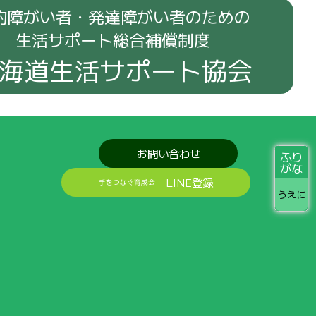
的障がい者・発達障がい者のための
生活サポート総合補償制度
海道生活サポート協会
お問い合わせ
ふり
がな
LINE登録
手をつなぐ育成会
うえに
せをお
届
けします
みんなの
笑顔
と
活動
の
記