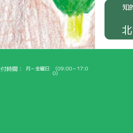
知
北
受付時間
月～金曜日
（09:00～17:0
0）
早
くご
紹介
！
会員
の
皆
さまへ
最新
のお
知
ら