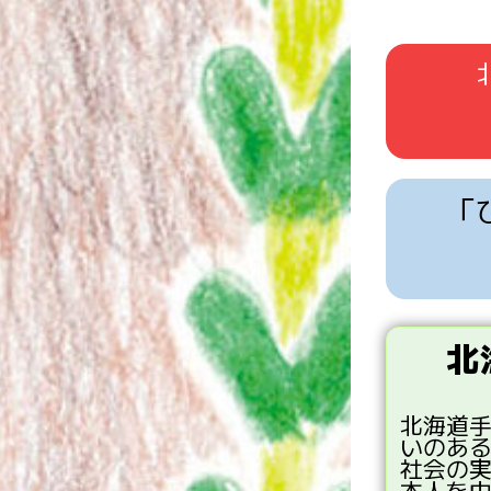
「
北
北海道
いのあ
社会
の
本人
を