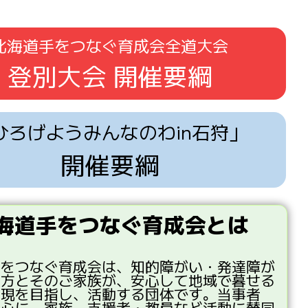
北海道手をつなぐ育成会全道大会
登別大会 開催要綱
ひろげようみんなのわin石狩」
開催要綱
海道手をつなぐ育成会とは
手
をつなぐ
育成会
は、
知的
障
がい・
発達
障
が
る
方
とそのご
家族
が、
安心
して
地域
で
暮
せる
実現
を
目指
し、
活動
する
団体
です。
当事者
中心
に、
家族
、
支援者
・
教員
など
活動
に
賛同