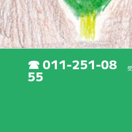
011-251-08
55
新着情報
育成会
の
最新
の
活動
や
取
り
組
みについて、いち