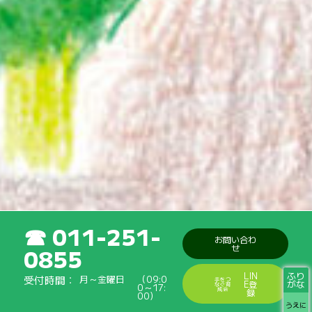
011-251-
お問い合わ
せ
0855
ふり
LIN
受付時間
月～金曜日
（09:0
手をつ
がな
E登
なぐ育
0～17:
成会
録
00）
うえに