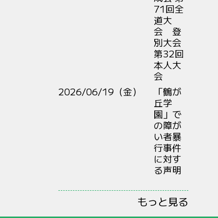
71回全
道大
会 登
別大会
第32回
本人大
会
2026/06/19（金）
「鶴が
丘学
園」で
の障が
い者暴
行事件
に対す
る声明
もっと見る