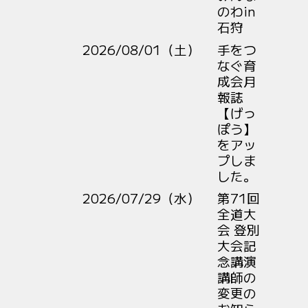
のわin
石狩
2026/08/01（土）
手をつ
なぐ育
成会月
報誌
【げっ
ぽう】
をアッ
プしま
した。
2026/07/29（水）
第71回
全道大
会 登別
大会記
念講演
講師の
変更の