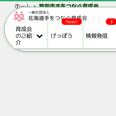
ホーム
芦別市手をつなぐ育成会
芦別市手をつなぐ
New!!
3
育成会
のご紹
げっぽう
情報発信
介