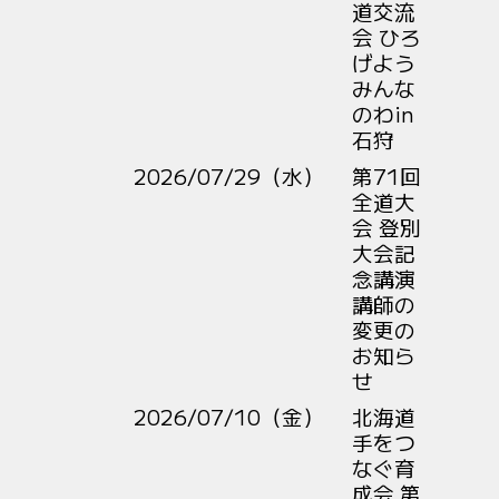
道交流
会 ひろ
げよう
みんな
のわin
石狩
2026/07/29（水）
第71回
全道大
会 登別
大会記
念講演
講師の
変更の
お知ら
せ
2026/07/10（金）
北海道
手をつ
なぐ育
成会 第