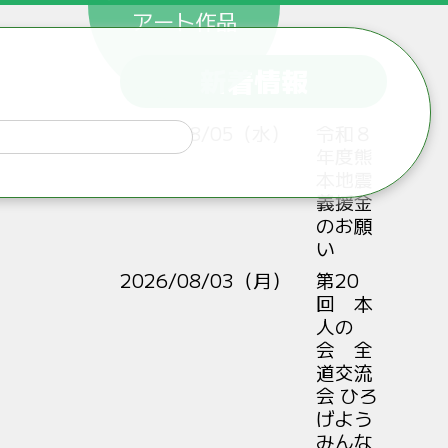
アート作品
新着情報
2026/08/05（水）
令和８
年度熊
本地震
義援金
のお願
い
2026/08/03（月）
第20
回 本
人の
会 全
道交流
会 ひろ
げよう
みんな