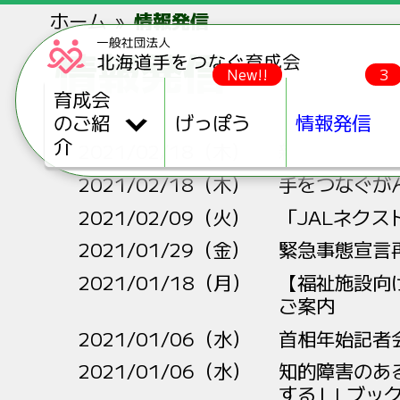
ホーム
情報発信
情報発信
New!!
3
育成会
のご紹
げっぽう
情報発信
介
2021/02/18（木）
新型コロナに
2021/02/18（木）
手をつなぐが
2021/02/09（火）
「JALネク
2021/01/29（金）
緊急事態宣言
2021/01/18（月）
【福祉施設向
ご案内
2021/01/06（水）
首相年始記者
2021/01/06（水）
知的障害のあ
するＬLブッ