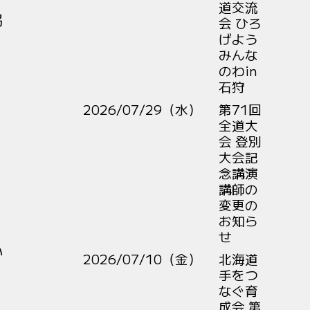
道交流
協
会 ひろ
げよう
みんな
のわin
石狩
2026/07/29（水）
第71回
全道大
会 登別
大会記
念講演
講師の
変更の
お知ら
せ
い
2026/07/10（金）
北海道
手をつ
なぐ育
成会 第