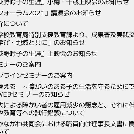
荻野吟子の生涯』小樽・千歳上映会のお知らせ
フォーラム2021」講演会のお知らせ
介について
学校教育局特別支援教育課より、成果普及実践
学び・地域と共に」のお知らせ
荻野吟子の生涯』上映会のお知らせ
ミナーのご案内
ンラインセミナーのご案内
考える ～障がいのある子の生活を守るために
EBセミ ナーのお知らせ
大による障がい者の雇用減少の懸念と、それに
や教育等への試行錯誤について
かながわ共同会における職員向け理事長文書に
いて