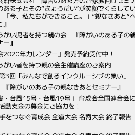
共済株式会社 障害のある方のご家族向けセミ
のある子とその”きょうだい”が笑顔でくらして
 「今、私たちができること。」”親なきあと”
て』
うがい児者を持つ親の会 『障がいのある子の
ナー』
会2020年カレンダー」発売予約受付中！
うがい者を持つ親の会主催講座のご案内
 第3回「みんなで創るインクルーシブの集い」
 『障がいのある子の親なきあとセミナー』
害・台風15号・台風19号」 育成会全国連合会
・活動支金の募金にご協力を！
手をつなぐ育成会 全道大会 名寄大会 終了報告