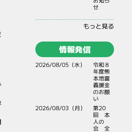
お知ら
せ
もっと見る
交
情報発信
2026/08/05（水）
令和８
年度熊
本地震
で
義援金
のお願
い
伴
2026/08/03（月）
第20
回 本
関
人の
会 全