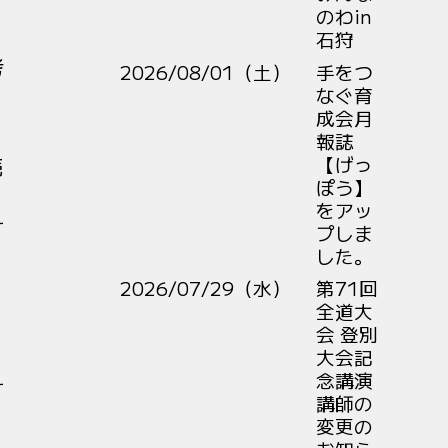
のわin
石狩
考
2026/08/01（土）
手をつ
なぐ育
成会月
報誌
【げっ
続
ぽう】
をアッ
す
プしま
した。
2026/07/29（水）
第71回
全道大
会 登別
大会記
念講演
す
講師の
変更の