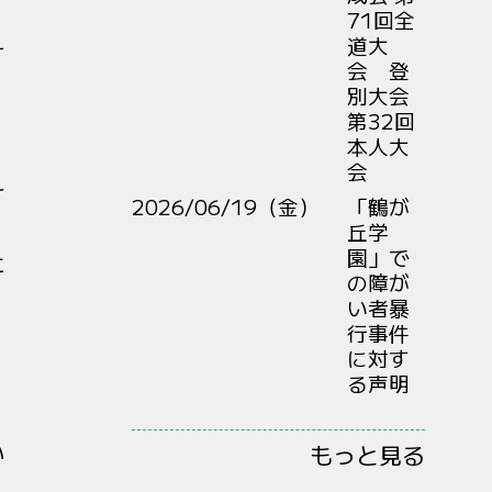
71回全
道大
す
会 登
別大会
第32回
本人大
会
け
2026/06/19（金）
「鶴が
丘学
園」で
止
の障が
い者暴
行事件
に対す
る声明
い
もっと見る