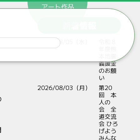
アート作品
新着情報
2026/08/05（水）
令和８
年度熊
本地震
義援金
のお願
い
2026/08/03（月）
第20
回 本
の
人の
会 全
道交流
会 ひろ
関
げよう
みんな