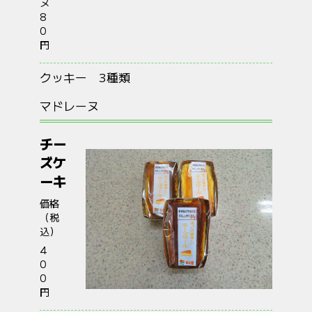
ヌ
8
0
円
クッキー 3種類
マドレーヌ
チー
ズケ
ーキ
価格
（税
込）
4
0
0
円