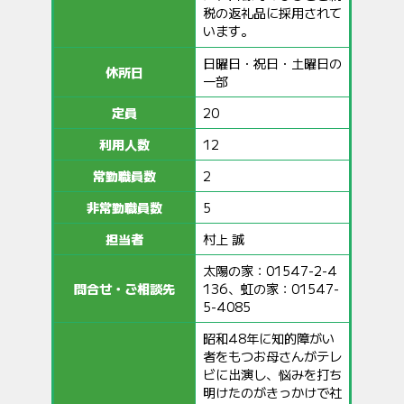
税の返礼品に採用されて
います。
日曜日・祝日・土曜日の
休所日
一部
定員
20
利用人数
12
常勤職員数
2
非常勤職員数
5
担当者
村上 誠
太陽の家：01547-2-4
問合せ・ご相談先
136、虹の家：01547-
5-4085
昭和48年に知的障がい
者をもつお母さんがテレ
ビに出演し、悩みを打ち
明けたのがきっかけで社