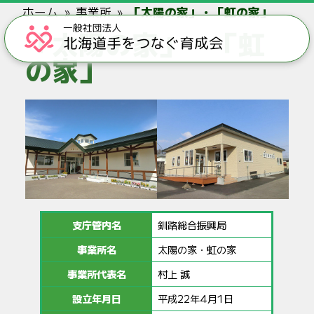
ホーム
事業所
「太陽の家」・「虹の家」
「太陽の家」・「虹
の家」
支庁管内名
釧路総合振興局
事業所名
太陽の家・虹の家
事業所代表名
村上 誠
設立年月日
平成22年4月1日