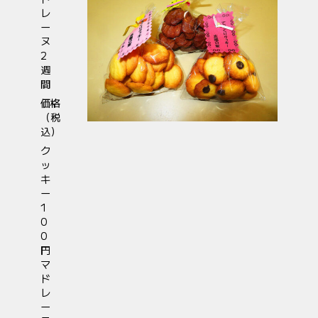
レ
ー
ヌ
2
週
間
価格
（税
込）
ク
ッ
キ
ー
1
0
0
円
マ
ド
レ
ー