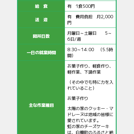
給 食
有 1食500円
有 費用負担 月2,000
送 迎
円
月曜日～土曜日 5～
開所日数
6日/週
8:30～14:00 （5.5時
一日の就業時間
間）
お菓子作り、軽食作り、
軽作業、下請作業
（その中でも特に力を入
れていること）
お菓子作り
主な作業種目
太陽の家のクッキー・マ
ドレーヌは地域の皆様に
愛されています。
虹の家のチーズケーキ
は、白糠町のふるさと納