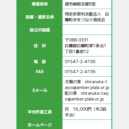
事業体系
就労継続支援B型
特定非営利活動法人 白
設置・運営主体
糠町手をつなぐ育成会
設立の経過
〒088-0331
住 所
白糠郡白糠町東1条北1
丁目1番地12
電 話
01547-2-4136
FAX
01547-2-4136
太陽の家 :
shiranuka-t
aiyo@amber.plala.or.jp
Eメール
虹の家 :
shiranuka-taiy
o@amber.plala.or.jp
月 16,000円（年2回
平均作業工賃
手当）
ホームページ