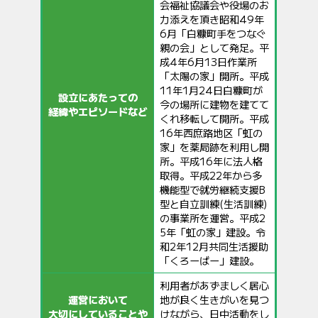
会福祉協議会や役場のお
力添えを頂き昭和49年
6月「白糠町手をつなぐ
親の会」として発足。平
成4年6月13日作業所
「太陽の家」開所。平成
11年1月24日白糠町が
設立にあたっての
今の場所に建物を建てて
経緯やエピソードなど
くれ移転して開所。平成
16年西庶路地区「虹の
家」を薬局跡を利用し開
所。平成16年に法人格
取得。平成22年から多
機能型で就労継続支援B
型と自立訓練(生活訓練)
の事業所を運営。平成2
5年「虹の家」建設。令
和2年12月共同生活援助
「くろーばー」建設。
利用者があずましく居心
運営において
地が良く生きがいを見つ
大切にしていることや
けながら、日中活動をし