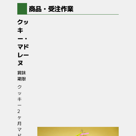
商品・受注作業
クッ
キ
ー・
マド
レー
ヌ
賞味
期限
ク
ッ
キ
ー
2
ヶ
月
マ
ド