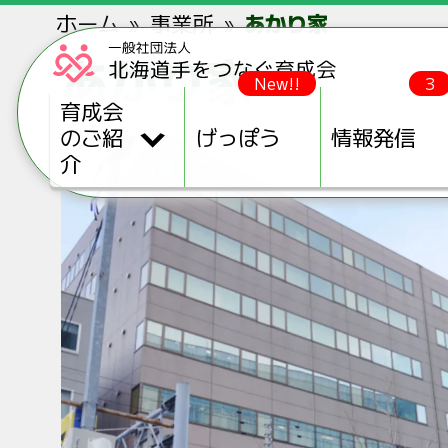
ホーム
事業所
あかり家
あかり家
New!!
3
育成会
のご紹
げっぽう
情報発信
介