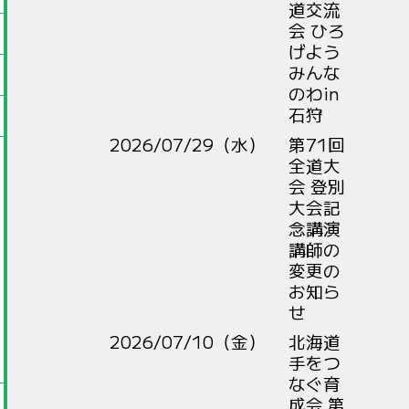
道交流
会 ひろ
げよう
みんな
のわin
石狩
2026/07/29（水）
第71回
全道大
会 登別
大会記
念講演
講師の
変更の
お知ら
せ
2026/07/10（金）
北海道
手をつ
なぐ育
成会 第