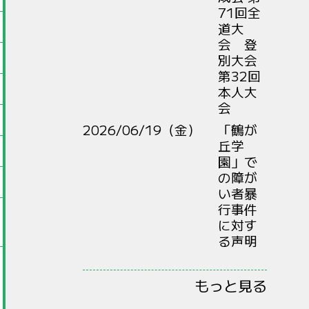
71回全
道大
会 登
別大会
第32回
本人大
会
2026/06/19（金）
「鶴が
丘学
園」で
の障が
い者暴
行事件
に対す
る声明
もっと見る