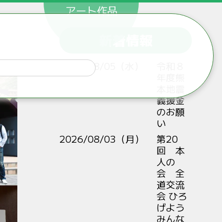
アート作品
新着情報
2026/08/05（水）
令和８
年度熊
本地震
義援金
のお願
い
2026/08/03（月）
第20
回 本
人の
会 全
道交流
会 ひろ
げよう
みんな