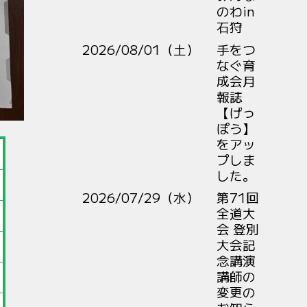
のわin
石狩
2026/08/01（土）
手をつ
なぐ育
成会月
報誌
【げっ
ぽう】
をアッ
プしま
した。
2026/07/29（水）
第71回
全道大
会 登別
大会記
念講演
講師の
変更の