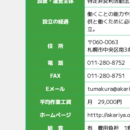
設置・運営主体
特定非営利活動法
働くことの能力や
設立の経過
供と働くために必
立。
〒060-0063
住 所
札幌市中央区南3条
電 話
011-280-8752
FAX
011-280-8751
Eメール
tumakura@akari
平均作業工賃
月 29,000円
ホームページ
htttp://akariya.
給 食
有 費用負担 1食