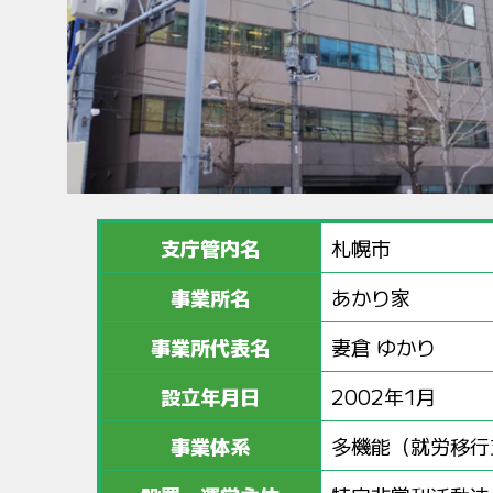
支庁管内名
札幌市
事業所名
あかり家
事業所代表名
妻倉 ゆかり
設立年月日
2002年1月
事業体系
多機能（就労移行