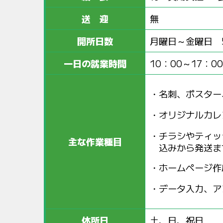
送 迎
無
開所日数
月曜日～金曜日 
一日の就業時間
10：00～17：0
名刺、ポスター
オリジナルカレ
チラシやティッ
主な作業種目
込みから発送ま
ホームページ作
データ入力、ア
休所日
土、日、祝日