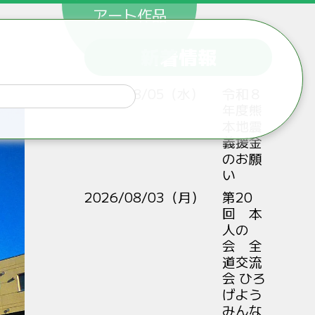
アート作品
新着情報
2026/08/05（水）
令和８
年度熊
本地震
義援金
のお願
い
2026/08/03（月）
第20
回 本
人の
会 全
道交流
会 ひろ
げよう
みんな