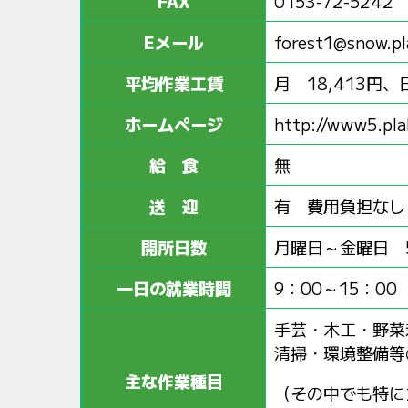
FAX
0153-72-5242
Eメール
forest1@snow.pla
平均作業工賃
月 18,413円、
ホームページ
http://www5.pla
給 食
無
送 迎
有 費用負担なし
開所日数
月曜日～金曜日 
一日の就業時間
9：00～15：00
手芸・木工・野菜
清掃・環境整備等
主な作業種目
（その中でも特に