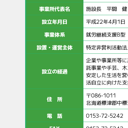
事業所代表名
施設長 平間 健
設立年月日
平成22年4月1日
事業体系
就労継続支援B型
設置・運営主体
特定非営利活動法
企業や事業所等に
託事業や手芸、木
設立の経過
安定した生活を営
活自立に向けた支
〒086-1011
住 所
北海道標津郡中標津
電 話
0153-72-5242