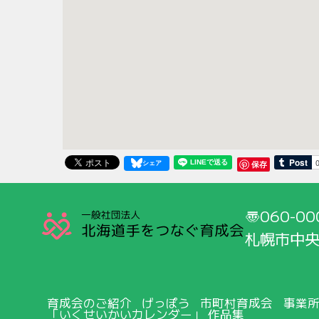
保存
060-00
札幌市中央
育成会のご紹介
げっぽう
市町村育成会
事業
「いくせいかいカレンダー」 作品集