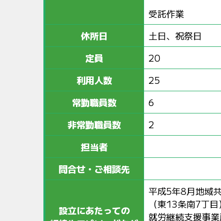
受託作業
休所日
土日、祝祭日
定員
20
利用人数
25
常勤職員数
6
非常勤職員数
2
担当者
問合せ・ご相談先
平成5年8月地域
（東13条南7丁
設立にあたっての
就労継続支援事業