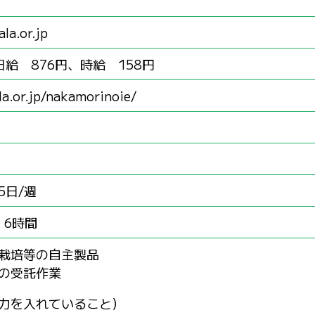
la.or.jp
日給 876円、時給 158円
la.or.jp/nakamorinoie/
5日/週
 6時間
栽培等の自主製品
の受託作業
力を入れていること）