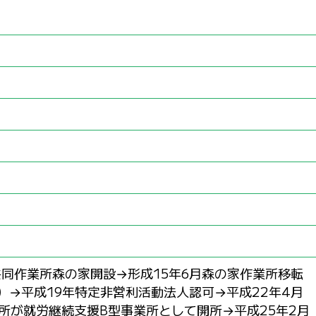
共同作業所森の家開設→形成15年6月森の家作業所移転
目）→平成19年特定非営利活動法人認可→平成22年4月
所が就労継続支援B型事業所として開所→平成25年2月