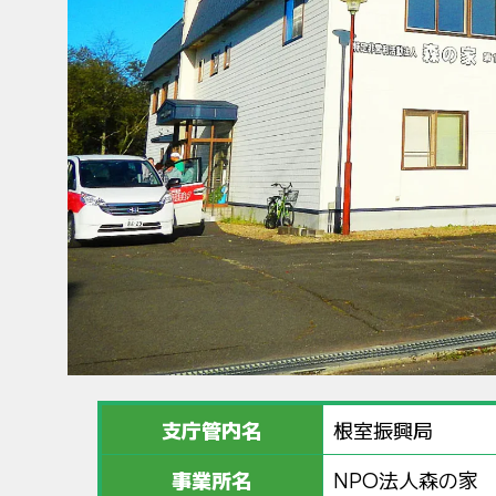
支庁管内名
根室振興局
事業所名
NPO法人森の家