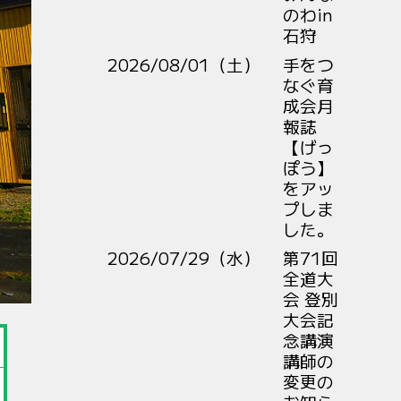
のわin
石狩
2026/08/01（土）
手をつ
なぐ育
成会月
報誌
【げっ
ぽう】
をアッ
プしま
した。
2026/07/29（水）
第71回
全道大
会 登別
大会記
念講演
講師の
変更の