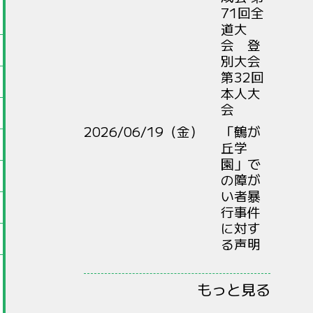
71回全
道大
会 登
別大会
第32回
本人大
会
2026/06/19（金）
「鶴が
丘学
園」で
の障が
い者暴
行事件
に対す
る声明
もっと見る