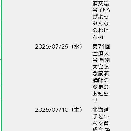
道交流
会 ひろ
げよう
みんな
のわin
石狩
2026/07/29（水）
第71回
全道大
会 登別
大会記
念講演
講師の
変更の
お知ら
せ
2026/07/10（金）
北海道
手をつ
なぐ育
成会 第