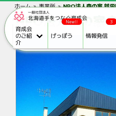
ホーム
事業所
NPO法人森の家 就
NPO法人森の家
New!!
3
育成会
のご紹
げっぽう
情報発信
介