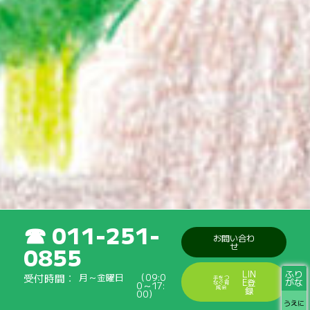
011-251-
お問い合わ
せ
0855
ふり
LIN
受付時間
月～金曜日
（09:0
手をつ
がな
E登
なぐ育
0～17:
成会
録
00）
うえに