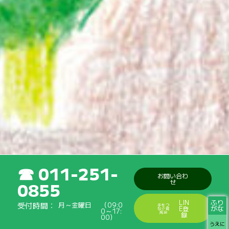
011-251-
お問い合わ
せ
0855
ふり
LIN
受付時間
月～金曜日
（09:0
手をつ
がな
E登
なぐ育
0～17:
成会
録
00）
うえに