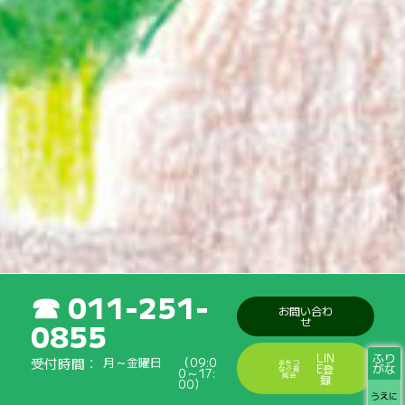
011-251-
お問い合わ
せ
0855
ふり
LIN
受付時間
月～金曜日
（09:0
手をつ
がな
E登
なぐ育
0～17:
成会
録
00）
うえに